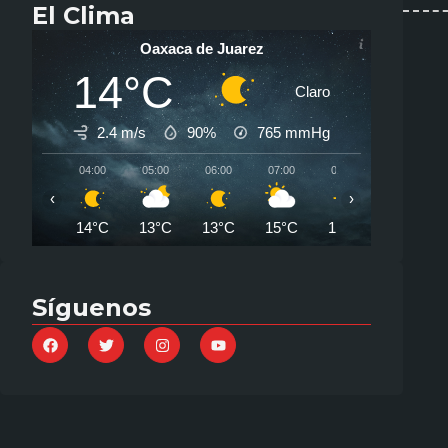
El Clima
Oaxaca de Juarez
14°C
Claro
2.4 m/s
90%
765
mmHg
04:00
05:00
06:00
07:00
08:00
09:00
‹
›
14°C
13°C
13°C
15°C
18°C
21°C
Síguenos