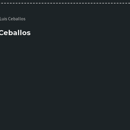
Ceballos
17:00
18:00
19:00
20:00
21:00
22:00
23:00
25°C
22°C
19°C
18°C
17°C
16°C
15°C