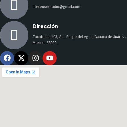
stereounoradio@gmail.com
Dirección
Zacatecas 103, San Felipe del Agua, Oaxaca de Juárez,
Mexico, 68020.