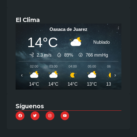
El Clima
Oaxaca de Juarez
14°C
Nublado
2.3 m/s
89%
766
mmHg
02:00
03:00
04:00
05:00
06:00
07:00
‹
›
14°C
14°C
14°C
13°C
13°C
15°C
Síguenos