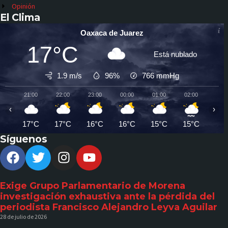
Opinión
El Clima
Oaxaca de Juarez
17°C
Está nublado
1.9 m/s
96%
766
mmHg
21:00
22:00
23:00
00:00
01:00
02:00
03:0
‹
›
17°C
17°C
16°C
16°C
15°C
15°C
15°
Síguenos
Exige Grupo Parlamentario de Morena
investigación exhaustiva ante la pérdida del
periodista Francisco Alejandro Leyva Aguilar
28 de julio de 2026