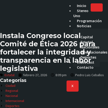
Inicio
Stereo
Uno
Programación
Noticias
Instala Congreso local
Capital
Comité de Ética 2026 para
Estatal
Nacionales
fortalecer la integridad y
Internacionales
Deportes
transparencia en la labor
VideoCast
legislativa
Contacto
Estatal
febrero 27, 2026
8:09 pm
Pedro Luis Ceballos
Categorías
Ciudad
X
Regional
Nacional
Internacional
Deportes