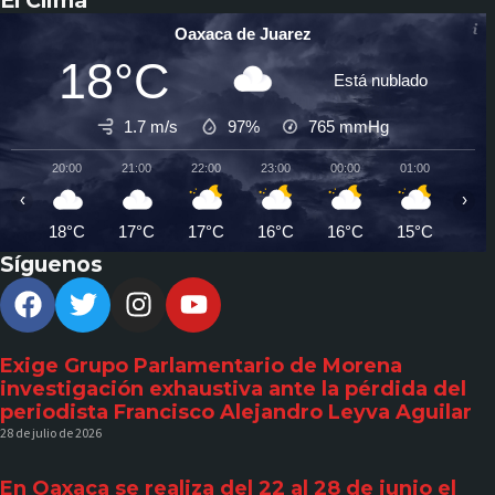
Oaxaca de Juarez
18°C
Está nublado
1.7 m/s
97%
765
mmHg
20:00
21:00
22:00
23:00
00:00
01:00
02:0
‹
›
18°C
17°C
17°C
16°C
16°C
15°C
15°
Síguenos
Exige Grupo Parlamentario de Morena
investigación exhaustiva ante la pérdida del
periodista Francisco Alejandro Leyva Aguilar
28 de julio de 2026
En Oaxaca se realiza del 22 al 28 de junio el