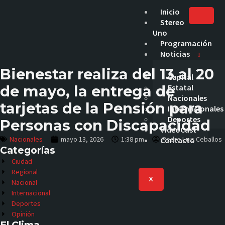
Inicio
Stereo
Uno
Programación
Noticias
Bienestar realiza del 13 al 20
Capital
de mayo, la entrega de
Estatal
Nacionales
tarjetas de la Pensión para
Internacionales
Deportes
Personas con Discapacidad
VideoCast
Nacionales
mayo 13, 2026
1:38 pm
Pedro Luis Ceballos
Contacto
Categorías
Ciudad
Regional
X
Nacional
Internacional
Deportes
Opinión
El Clima